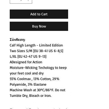
Add to Cart
Buy Now
Σύνθεση:
Calf High Length - Limited Edition
Two Sizes S/M [EU 38-41 US 6-8,5]
L/XL [EU 42-47 US 9-13]
ADesigned for Action
Moisture-Wicking Techology to keep
your feet cool and dry
55% Coolmax , 13% Cotton, 29%
Polyamide, 3% Elastane
Machine Wash at 30ºC/86ºF. Do not
Tumble Dry, Bleach or Iron.