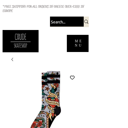
*FREE SHIPPING FOR ALL ORDERS IN GREECE OVER €200 IN
EUROPE
ME
NU