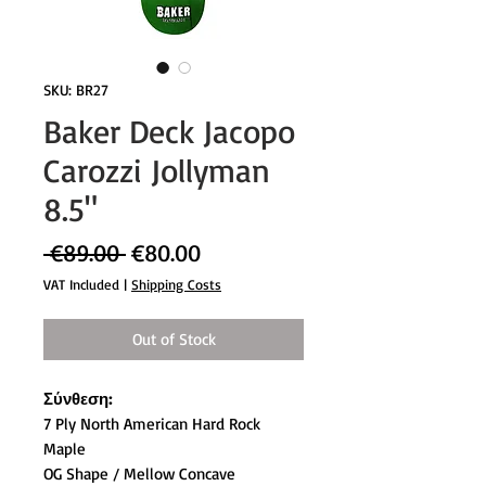
SKU: BR27
Baker Deck Jacopo
Carozzi Jollyman
8.5"
Regular
Sale
 €89.00 
€80.00
Price
Price
VAT Included
|
Shipping Costs
Out of Stock
Σύνθεση:
7 Ply North American Hard Rock
Maple
OG Shape / Mellow Concave