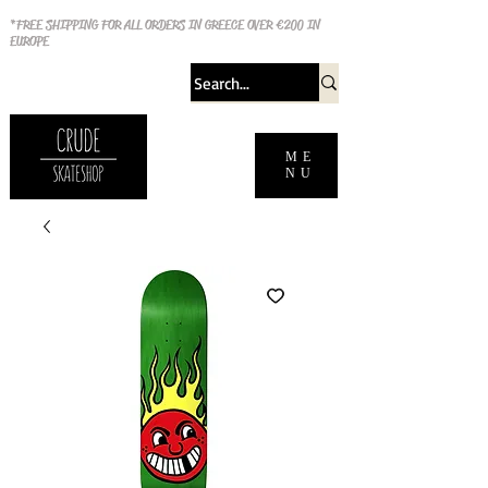
*FREE SHIPPING FOR ALL ORDERS IN GREECE OVER €200 IN
EUROPE
ME
NU