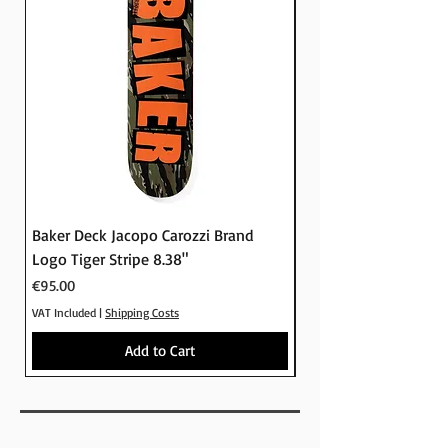
μείνει εώς 7 ημέρες για παραλαβή
Baker Deck Jacopo Carozzi Brand
Baker Deck Tyson Pe
Logo Tiger Stripe 8.38"
Logo Camo 8.25"
Price
Price
€95.00
€95.00
VAT Included
|
Shipping Costs
VAT Included
Add to Cart