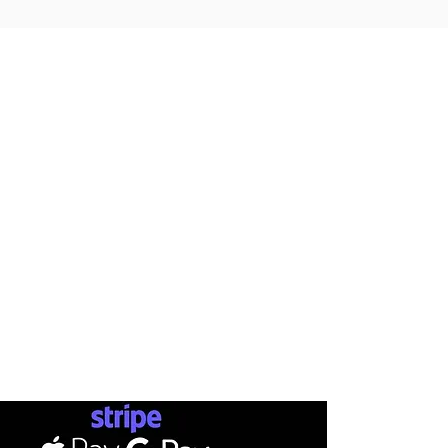
AB
INFO
SHOP
METHOD
BRANDS
CONTACT
SKATEBOARDS
STATUSMA
SHIPPI
APPARELS
RETURN
TERMS & CONDITIONS
FOOTWEAR
GIFT CA
PRIVACY POLICY
ACCESSORIES
PAYMENTS