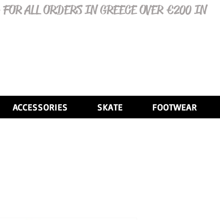
 FOR ALL ORDERS IN GREECE OVER €200 IN
ACCESSORIES
SKATE
FOOTWEAR