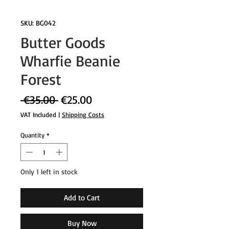
SKU: BG042
Butter Goods
Wharfie Beanie
Forest
Regular
Sale
 €35.00 
€25.00
Price
Price
VAT Included
|
Shipping Costs
Quantity
*
Only 1 left in stock
Add to Cart
Buy Now