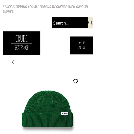
*FREE SHIPPING FOR ALL ORDERS IN GREECE OVER €200 IN
EUROPE
ME
NU