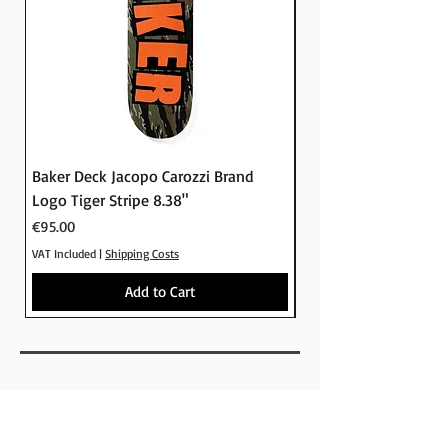
στο Crude skateshop
Baker Deck Jacopo Carozzi Brand
Baker Deck Tyson Pe
Logo Tiger Stripe 8.38"
Logo Camo 8.25"
Price
Price
€95.00
€95.00
VAT Included
|
Shipping Costs
VAT Included
Add to Cart
SHOP