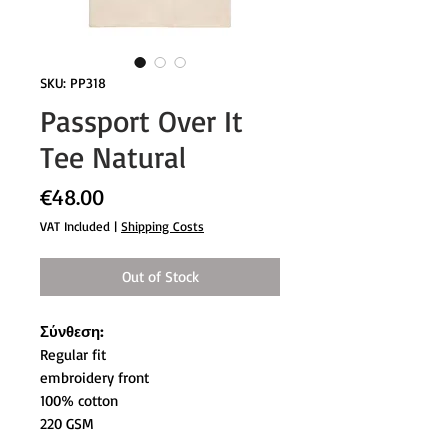
SKU: PP318
Passport Over It
Tee Natural
Price
€48.00
VAT Included
|
Shipping Costs
Out of Stock
Σύνθεση:
Regular fit
embroidery front
100% cotton
220 GSM