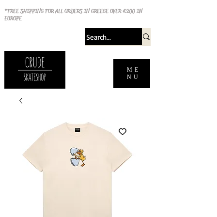
*FREE SHIPPING FOR ALL ORDERS IN GREECE OVER €200 IN
EUROPE
ME
NU