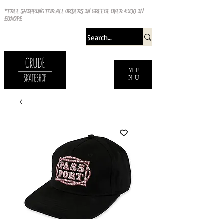
*FREE SHIPPING FOR ALL ORDERS IN GREECE OVER €200 IN
EUROPE
ME
NU