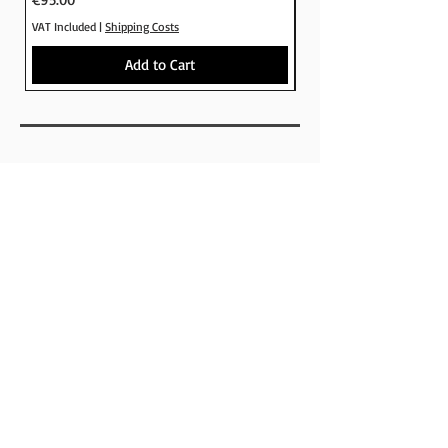
VAT Included
|
Shipping Costs
VAT Included
Add to Cart
SHOP
BRANDS
SKATEBOARDS
APPARELS
FOOTWEAR
ACCESSORIES