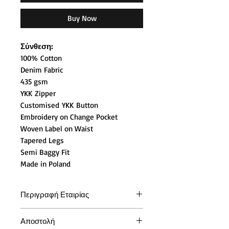
Buy Now
Σύνθεση:
100% Cotton
Denim Fabric
435 gsm
YKK Zipper
Customised YKK Button
Embroidery on Change Pocket
Woven Label on Waist
Tapered Legs
Semi Baggy Fit
Made in Poland
Περιγραφή Εταιρίας
Η Polar Skate Co. ιδρύθηκε το 2011
Αποστολή
από τον Σουηδό θρύλο Skateboard