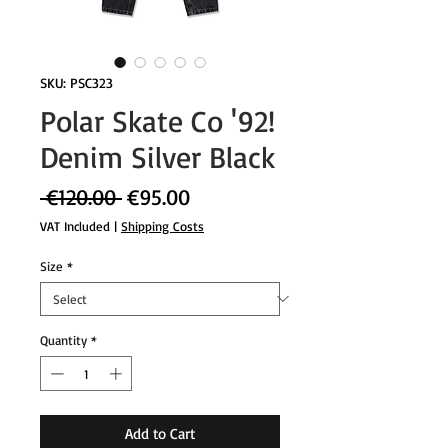
SKU: PSC323
Polar Skate Co '92!
Denim Silver Black
Regular
Sale
 €120.00 
€95.00
Price
Price
VAT Included
|
Shipping Costs
Size
*
Quantity
*
Add to Cart