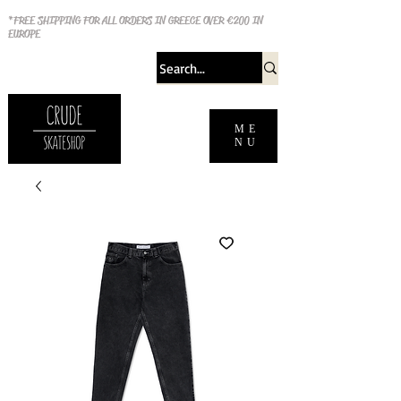
*FREE SHIPPING FOR ALL ORDERS IN GREECE OVER €200 IN
EUROPE
ME
NU