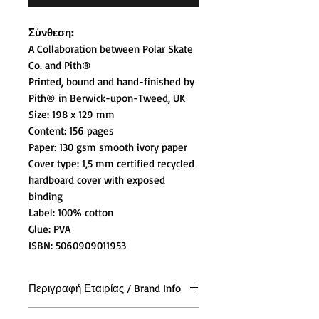
Σύνθεση:
A Collaboration between Polar Skate
Co. and Pith®
Printed, bound and hand-finished by
Pith® in Berwick-upon-Tweed, UK
Size: 198 x 129 mm
Content: 156 pages
Paper: 130 gsm smooth ivory paper
Cover type: 1,5 mm certified recycled
hardboard cover with exposed
binding
Label: 100% cotton
Glue: PVA
ISBN: 5060909011953
Περιγραφή Εταιρίας / Brand Info
Η Polar Skate Co. ιδρύθηκε το 2011