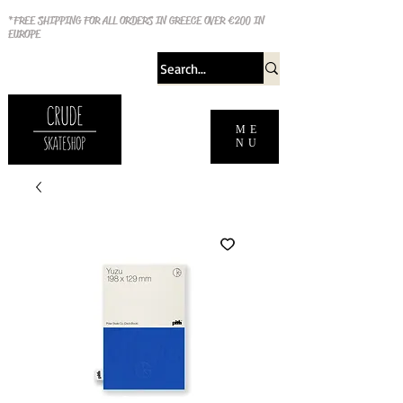
*FREE SHIPPING FOR ALL ORDERS IN GREECE OVER €200 IN
EUROPE
ME
NU