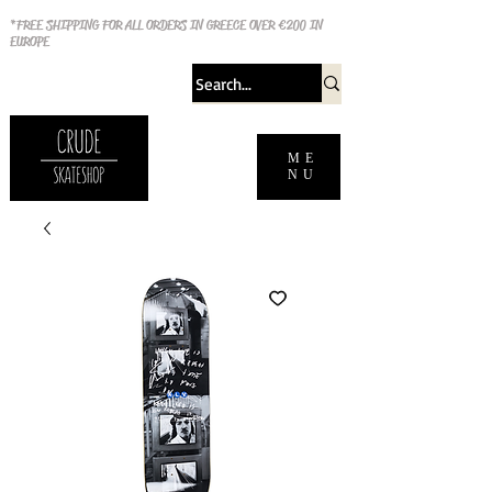
*FREE SHIPPING FOR ALL ORDERS IN GREECE OVER €200 IN
EUROPE
ME
NU