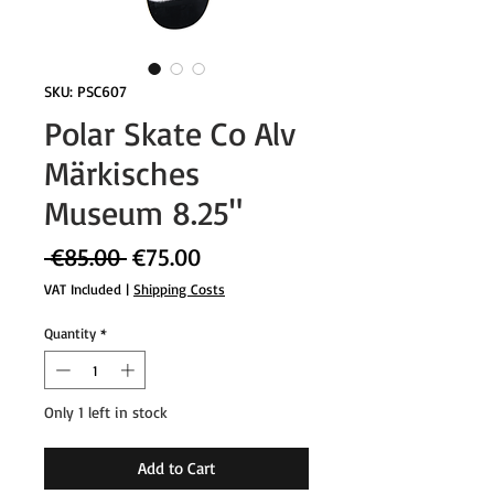
SKU: PSC607
Polar Skate Co Alv
Märkisches
Museum 8.25"
Regular
Sale
 €85.00 
€75.00
Price
Price
VAT Included
|
Shipping Costs
Quantity
*
Only 1 left in stock
Add to Cart