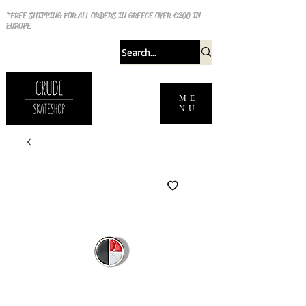
*FREE SHIPPING FOR ALL ORDERS IN GREECE OVER €200 IN
EUROPE
ME
NU