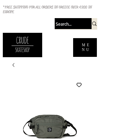
*FREE SHIPPING FOR ALL ORDERS IN GREECE OVER €200 IN
EUROPE
ME
NU