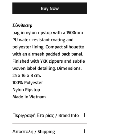
Buy Now
Σύνθεση:
bag in nylon ripstop with a 1500mm
PU water-resistant coating and
polyester lining. Compact silhouette
with an airmesh padded back panel.
Finished with YKK zippers and subtle
woven label detailing. Dimensions:
25 x 16 x 8 cm.
100% Polyester
Nylon Ripstop
Made in Vietnam
Περιγραφή Εταιρίας / Brand Info
Η Polar Skate Co. ιδρύθηκε το 2011
Αποστολή / Shipping
από τον Σουηδό θρύλο Skateboard