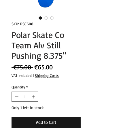
SKU: PSC608
Polar Skate Co
Team Alv Still
Pushing 8.375"
Regular
Sale
 €75.00 
€65.00
Price
Price
VAT Included
|
Shipping Costs
Quantity
*
Only 1 left in stock
Add to Cart