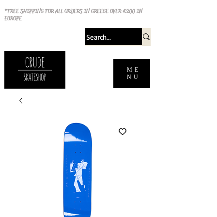
*FREE SHIPPING FOR ALL ORDERS IN GREECE OVER €200 IN
EUROPE
ME
NU