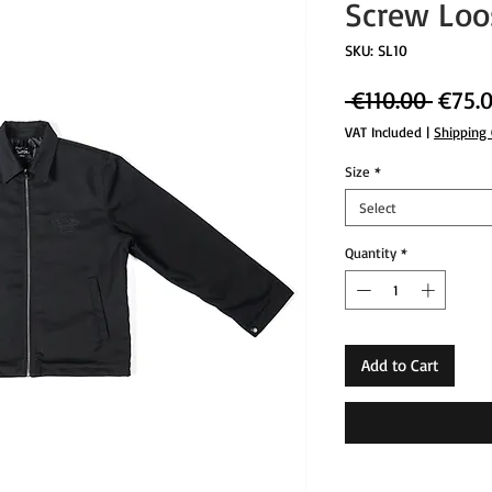
Screw Loos
SKU: SL10
Regul
 €110.00 
€75.
Price
VAT Included
|
Shipping
Size
*
Select
Quantity
*
Add to Cart