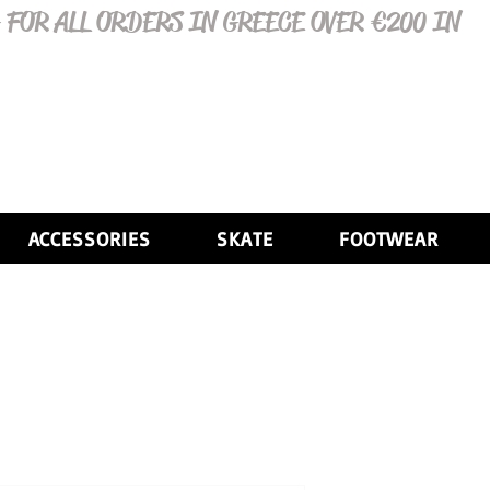
 FOR ALL ORDERS IN GREECE OVER €200 IN
ACCESSORIES
SKATE
FOOTWEAR