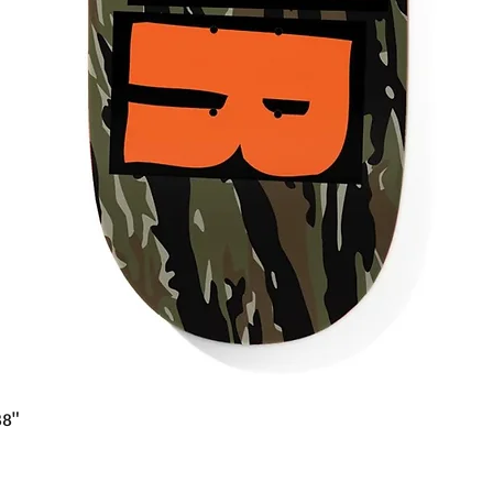
Quick View
38"