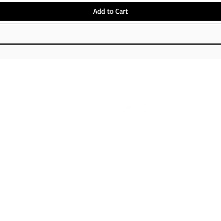
Add to Cart
OUT
FOLLOW US
S P
PAYMENT
NG
S
RD