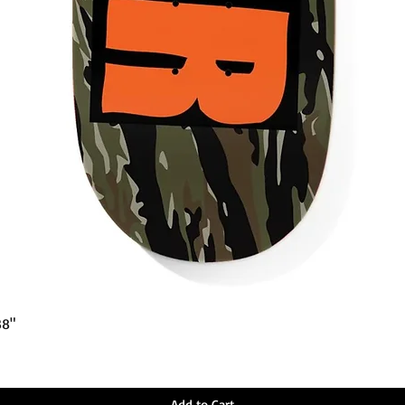
Quick View
38"
Add to Cart