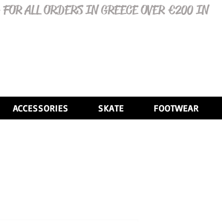
 FOR ALL ORDERS IN GREECE OVER €200 IN
ACCESSORIES
SKATE
FOOTWEAR