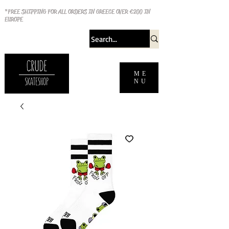
*FREE SHIPPING FOR ALL ORDERS IN GREECE OVER €200 IN
EUROPE
ME
NU