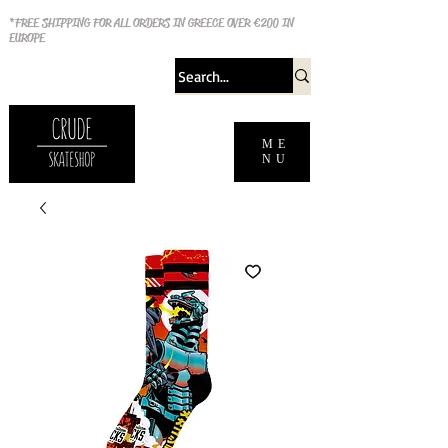
*FREE SHIPPING FOR ALL ORDERS IN GREECE OVER €200 IN
EUROPE
ME
NU