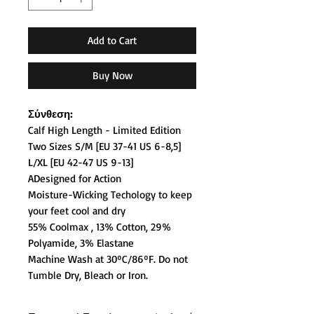
Add to Cart
Buy Now
Σύνθεση:
Calf High Length - Limited Edition
Two Sizes S/M [EU 37-41 US 6-8,5]
L/XL [EU 42-47 US 9-13]
ADesigned for Action
Moisture-Wicking Techology to keep
your feet cool and dry
55% Coolmax , 13% Cotton, 29%
Polyamide, 3% Elastane
Machine Wash at 30ºC/86ºF. Do not
Tumble Dry, Bleach or Iron.