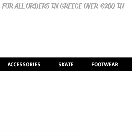
 FOR ALL ORDERS IN GREECE OVER €200 IN
ACCESSORIES
SKATE
FOOTWEAR