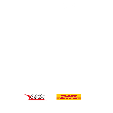
S P
PAYMENT
NG
S
RD
SHIPPING