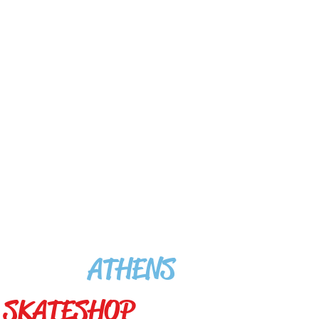
>
SHOP INFO
SOLONOS 51 ATHENS
Postal Code 10637 GREECE
TEL +30 210 3623604
#YOUR
ATHENS
SKATESHOP