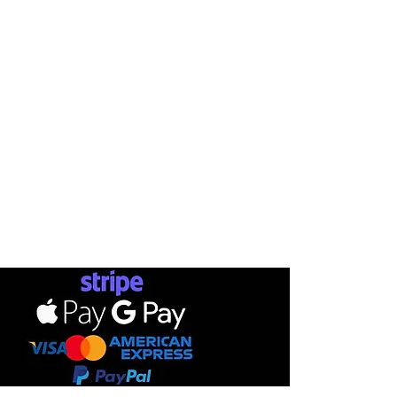
METHOD
BRANDS
CONTACT
SKATEBOARDS
STATUSMA
SHIPPI
APPARELS
RETURN
TERMS & CONDITIONS
FOOTWEAR
GIFT CA
PRIVACY POLICY
ACCESSORIES
PAYMENTS