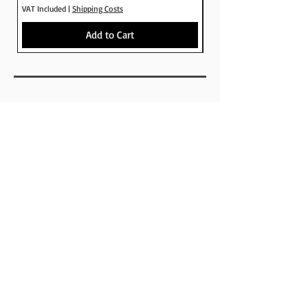
VAT Included
|
Shipping Costs
VAT Included
Add to Cart
SHOP
BRANDS
SKATEBOARDS
APPARELS
FOOTWEAR
ACCESSORIES
ABOUT