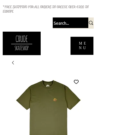
*FREE SHIPPING FOR ALL ORDERS IN GREECE OVER €200 IN
EUROPE
ME
NU