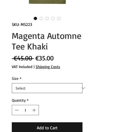
SKU: MS223
Magenta Automne
Tee Khaki
Regular
Sale
 €45.00 
€35.00
Price
Price
VAT Included
|
Shipping Costs
Size
*
Quantity
*
Add to Cart