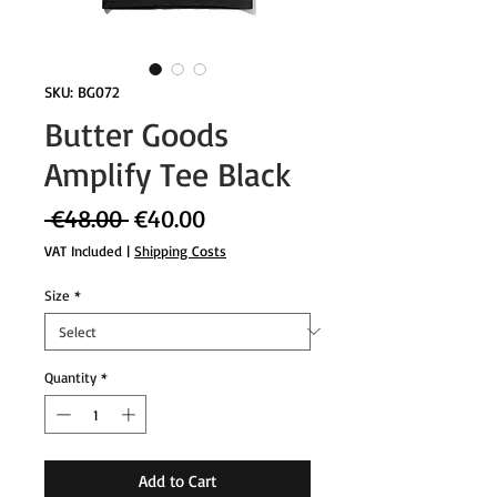
SKU: BG072
Butter Goods
Amplify Tee Black
Regular
Sale
 €48.00 
€40.00
Price
Price
VAT Included
|
Shipping Costs
Size
*
Quantity
*
Add to Cart