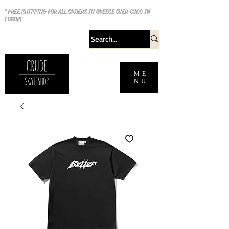
*FREE SHIPPING FOR ALL ORDERS IN GREECE OVER €200 IN
EUROPE
ME
NU