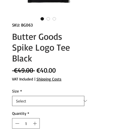
SKU: BG063
Butter Goods
Spike Logo Tee
Black
Regular
Sale
 €49.00 
€40.00
Price
Price
VAT Included
|
Shipping Costs
Size
*
Quantity
*