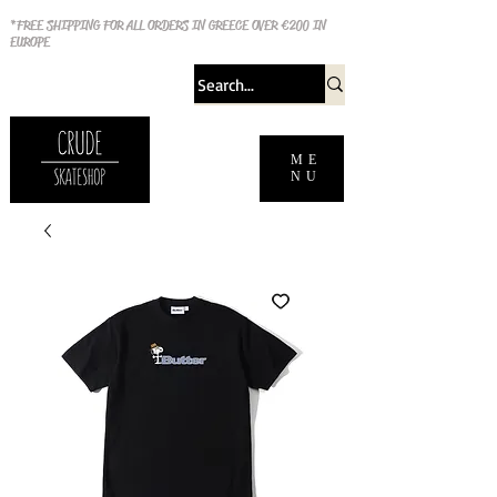
*FREE SHIPPING FOR ALL ORDERS IN GREECE OVER €200 IN
EUROPE
ME
NU