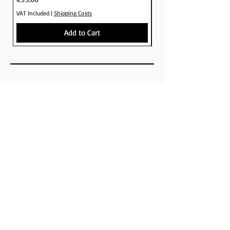
VAT Included
|
Shipping Costs
VAT Included
Add to Cart
SHOP
BRANDS
SKATEBOARDS
APPARELS
FOOTWEAR
ACCESSORIES