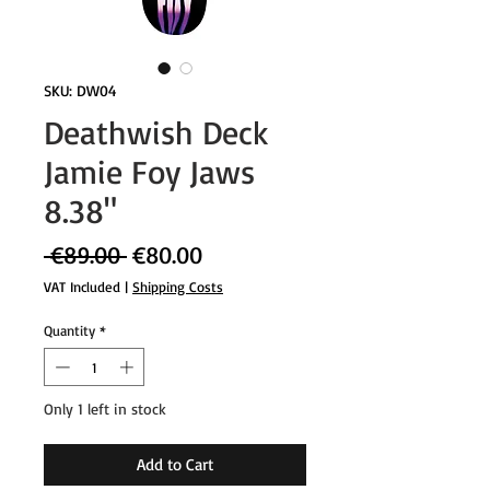
SKU: DW04
Deathwish Deck
Jamie Foy Jaws
8.38"
Regular
Sale
 €89.00 
€80.00
Price
Price
VAT Included
|
Shipping Costs
Quantity
*
Only 1 left in stock
Add to Cart