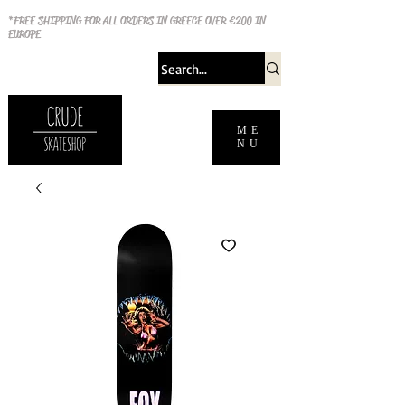
*FREE SHIPPING FOR ALL ORDERS IN GREECE OVER €200 IN
EUROPE
ME
NU