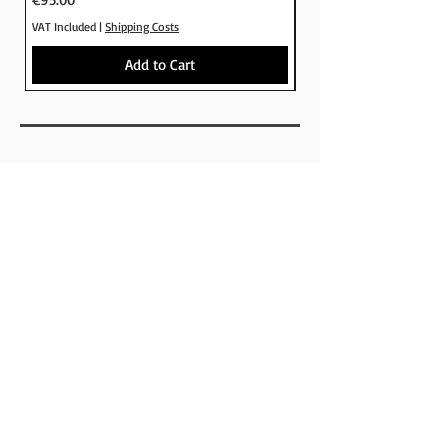
VAT Included
|
Shipping Costs
VAT Included
Add to Cart
SHOP
BRANDS
SKATEBOARDS
APPARELS
FOOTWEAR
ACCESSORIES