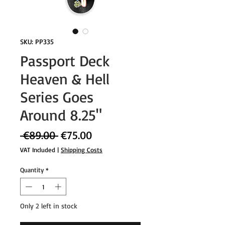
SKU: PP335
Passport Deck
Heaven & Hell
Series Goes
Around 8.25"
Regular
Sale
 €89.00 
€75.00
Price
Price
VAT Included
|
Shipping Costs
Quantity
*
Only 2 left in stock