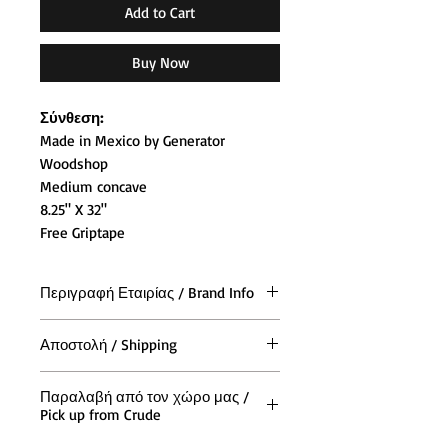
Add to Cart
Buy Now
Σύνθεση:
Made in Mexico by Generator
Woodshop
Medium concave
8.25" X 32"
Free Griptape
Περιγραφή Εταιρίας / Brand Info
PASS ~ PORT Skateboards είναι η
Αποστολή / Shipping
δημιουργία του αυστραλιανού Trent
Evans που συνειδητοποίησε ότι
Η αποστολή των παραγγελιών και
υπάρχει τεράστια έλλειψη
Παραλαβή από τον χώρο μας /
σε όλη την (Ελλάδα και Κύπρο),
Pick up from Crude
προοδευτικών skateboard Brands
γίνεται με τις ταχυμεταφορές ACS
στην πατρίδα του όταν ήταν σε ένα
All orders from all Europe are