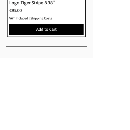
Logo Tiger Stripe 8.38"
Logo Camo 8.25"
Price
Price
€95.00
€95.00
VAT Included
|
Shipping Costs
VAT Included
Add to Cart
SHOP
BRANDS
SKATEBOARDS
APPARELS
FOOTWEAR
ACCESSORIES