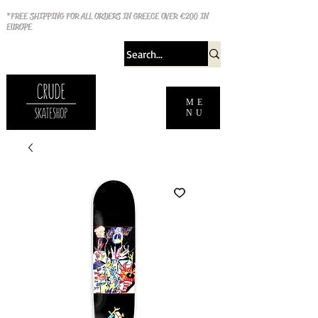
*FREE SHIPPING FOR ALL ORDERS IN GREECE OVER €200 IN
EUROPE
ME
NU