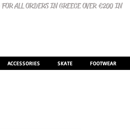
 FOR ALL ORDERS IN GREECE OVER €200 IN
ACCESSORIES
SKATE
FOOTWEAR