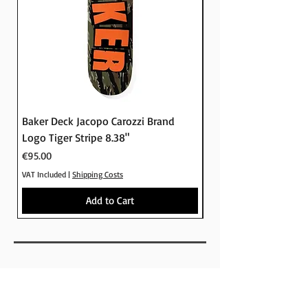
Baker Deck Jacopo Carozzi Brand
Baker Deck Tyson Pe
Logo Tiger Stripe 8.38"
Logo Camo 8.25"
Price
Price
€95.00
€95.00
VAT Included
|
Shipping Costs
VAT Included
Add to Cart
SHOP