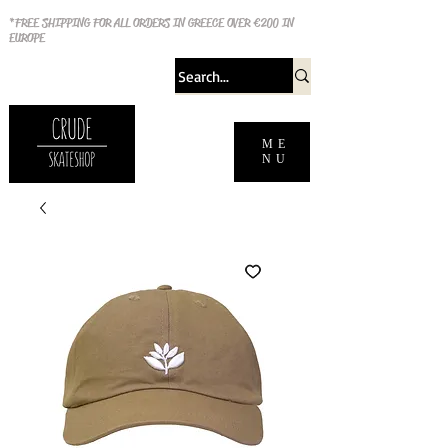
*FREE SHIPPING FOR ALL ORDERS IN GREECE OVER €200 IN
EUROPE
ME
NU