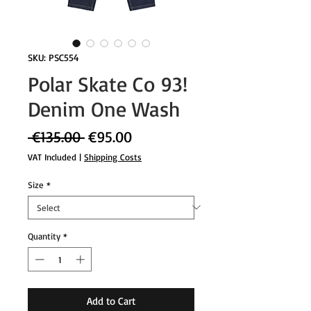
SKU: PSC554
Polar Skate Co 93!
Denim One Wash
Regular
Sale
 €135.00 
€95.00
Price
Price
VAT Included
|
Shipping Costs
Size
*
Quantity
*
Add to Cart