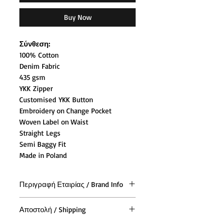
Buy Now
Σύνθεση:
100% Cotton
Denim Fabric
435 gsm
YKK Zipper
Customised YKK Button
Embroidery on Change Pocket
Woven Label on Waist
Straight Legs
Semi Baggy Fit
Made in Poland
Περιγραφή Εταιρίας / Brand Info
Η Polar Skate Co. ιδρύθηκε το 2011
Αποστολή / Shipping
από τον Σουηδό θρύλο Skateboard