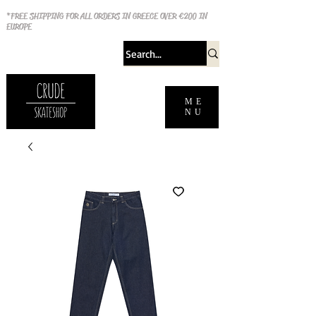
*FREE SHIPPING FOR ALL ORDERS IN GREECE OVER €200 IN
EUROPE
ME
NU