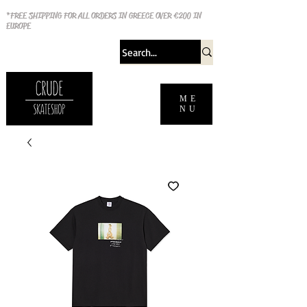
*FREE SHIPPING FOR ALL ORDERS IN GREECE OVER €200 IN
EUROPE
ME
NU