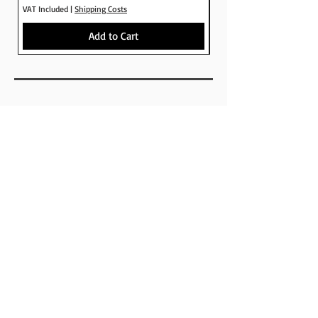
VAT Included
|
Shipping Costs
VAT Included
στο Crude skateshop
Add to Cart
SHOP
BRANDS
SKATEBOARDS
APPARELS
FOOTWEAR
ACCESSORIES
ABOUT