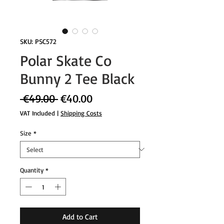
SKU: PSC572
Polar Skate Co
Bunny 2 Tee Black
Regular
Sale
 €49.00 
€40.00
Price
Price
VAT Included
|
Shipping Costs
Size
*
Quantity
*
Add to Cart