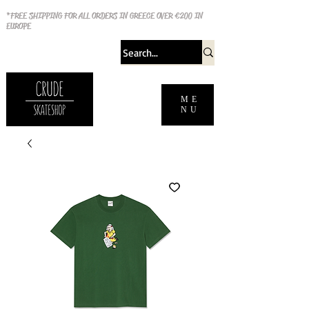
*FREE SHIPPING FOR ALL ORDERS IN GREECE OVER €200 IN
EUROPE
ME
NU