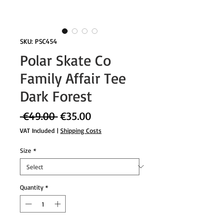
SKU: PSC454
Polar Skate Co
Family Affair Tee
Dark Forest
Regular
Sale
 €49.00 
€35.00
Price
Price
VAT Included
|
Shipping Costs
Size
*
Quantity
*