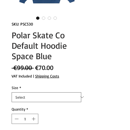
SKU: PSC530
Polar Skate Co
Default Hoodie
Space Blue
Regular
Sale
 €99.00 
€70.00
Price
Price
VAT Included
|
Shipping Costs
Size
*
Quantity
*