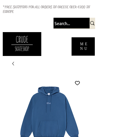
*FREE SHIPPING FOR ALL ORDERS IN GREECE OVER €200 IN
EUROPE
ME
NU