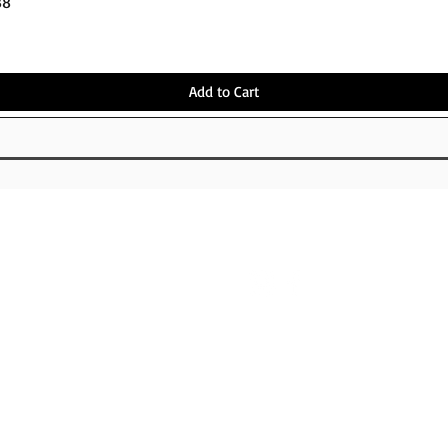
Quick View
38"
Add to Cart
OUT
FOLLOW US
S P
PAYMENT
NG
S
RD