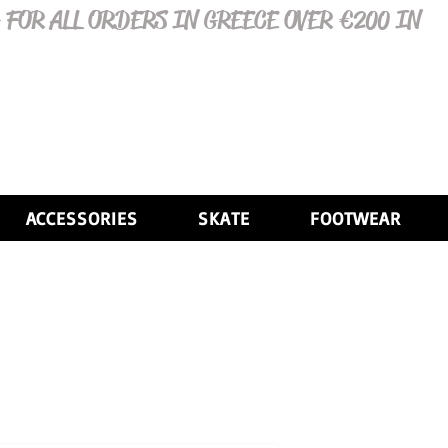
 FOR ALL ORDERS IN GREECE OVER €200 IN
ACCESSORIES
SKATE
FOOTWEAR