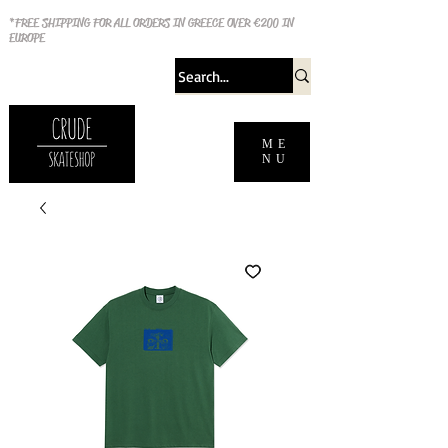
*FREE SHIPPING FOR ALL ORDERS IN GREECE OVER €200 IN
EUROPE
ME
NU