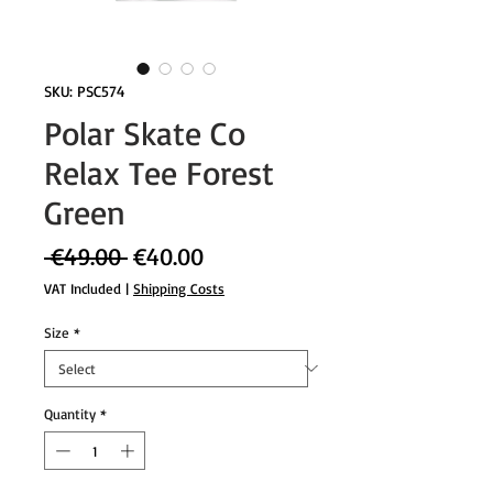
SKU: PSC574
Polar Skate Co
Relax Tee Forest
Green
Regular
Sale
 €49.00 
€40.00
Price
Price
VAT Included
|
Shipping Costs
Size
*
Quantity
*