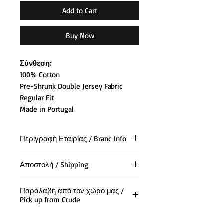
Add to Cart
Buy Now
Σύνθεση:
100% Cotton
Pre-Shrunk Double Jersey Fabric
Regular Fit
Made in Portugal
Περιγραφή Εταιρίας / Brand Info
Η Polar Skate Co. ιδρύθηκε το 2011
Αποστολή / Shipping
από τον Σουηδό θρύλο Skateboard
Pontus Alv. Ο skateboarder,
Η αποστολή των παραγγελιών και
καλλιτέχνης και εκκινητής ενός
Παραλαβή από τον χώρο μας /
σε όλη την (Ελλάδα και Κύπρο),
Pick up from Crude
παγκόσμιου "κινήματος DIY"
γίνεται με τις ταχυμεταφορές ACS
απολαμβάνει ένα είδος
All orders from all Europe are
Μπορείτε να παραλάβετε την
μεταφορικής δεύτερης εφηβείας με