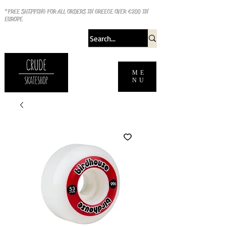
*FREE SHIPPING FOR ALL ORDERS IN GREECE OVER €200 IN
EUROPE
ME
NU