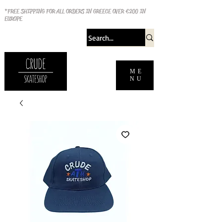
*FREE SHIPPING FOR ALL ORDERS IN GREECE OVER €200 IN
EUROPE
ME
NU