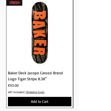
στο Crude skateshop
FRESH
FRESH
*Η παραγγελία σας μπορεί να
μείνει εώς 7 ημέρες για παραλαβή
Baker Deck Jacopo Carozzi Brand
Baker Deck Tyson Pe
Logo Tiger Stripe 8.38"
Logo Camo 8.25"
Price
Price
€95.00
€95.00
VAT Included
|
Shipping Costs
VAT Included
Add to Cart