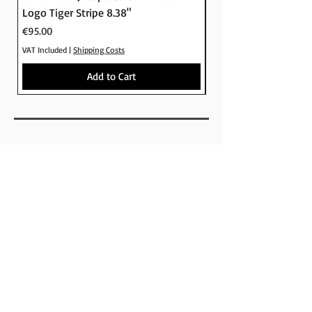
Logo Tiger Stripe 8.38"
Logo Camo 8.25"
Price
Price
€95.00
€95.00
VAT Included
|
Shipping Costs
VAT Included
Add to Cart
SHOP
BRANDS
SKATEBOARDS
APPARELS
FOOTWEAR
ACCESSORIES