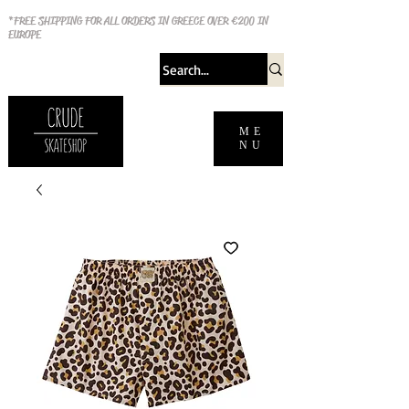
*FREE SHIPPING FOR ALL ORDERS IN GREECE OVER €200 IN
EUROPE
ME
NU