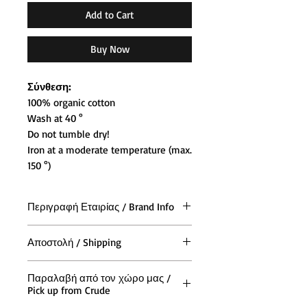
Add to Cart
Buy Now
Σύνθεση:
100% organic cotton
Wash at 40 °
Do not tumble dry!
Iron at a moderate temperature (max.
150 °)
Περιγραφή Εταιρίας / Brand Info
Όσον αφορά την άνεση, ή Lousy
Αποστολή / Shipping
Livin θέτει ένα εντελώς νέο
πρότυπο. Σας δίνουν αρκετό χώρο
Η αποστολή των παραγγελιών και
για να κυκλοφορείτε ελεύθερα. Έτσι
Παραλαβή από τον χώρο μας /
σε όλη την (Ελλάδα και Κύπρο),
Pick up from Crude
αν σας αρέσει λίγο αεράκι κάτω
γίνεται με τις ταχυμεταφορές ACS