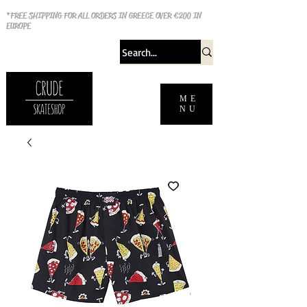
*FREE SHIPPING FOR ALL ORDERS IN GREECE OVER €200 IN
EUROPE
ME
NU