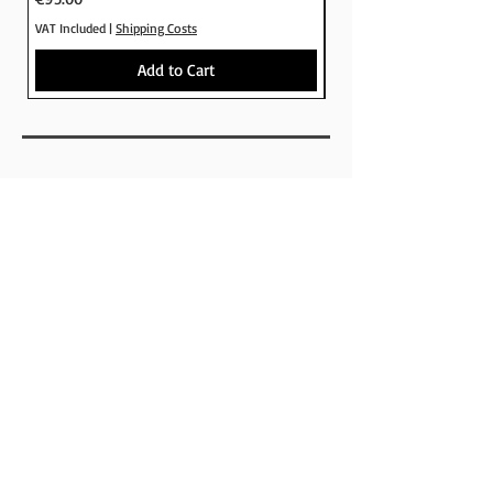
VAT Included
|
Shipping Costs
VAT Included
Add to Cart
SHOP
BRANDS
SKATEBOARDS
APPARELS
FOOTWEAR
ACCESSORIES