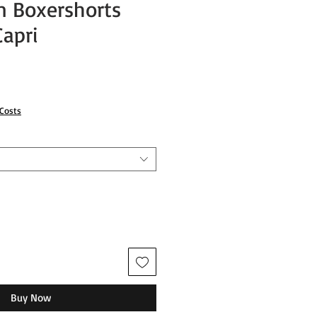
n Boxershorts
Capri
 Costs
Buy Now