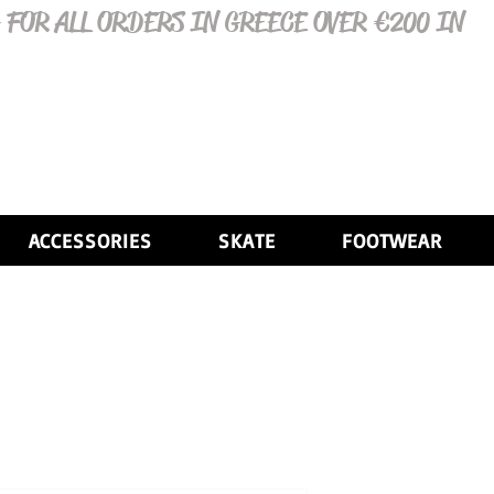
 FOR ALL ORDERS IN GREECE OVER €200 IN
ACCESSORIES
SKATE
FOOTWEAR