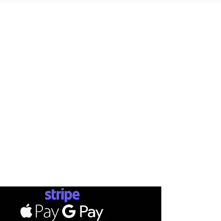
AB
INFO
SHOP
METHOD
BRANDS
CONTACT
SKATEBOARDS
STATUSMA
SHIPPI
APPARELS
RETURN
TERMS & CONDITIONS
FOOTWEAR
GIFT CA
PRIVACY POLICY
ACCESSORIES
PAYMENTS