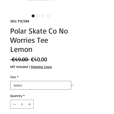
SKU: PSC588
Polar Skate Co No
Worries Tee
Lemon
Regular
Sale
 €49.00 
€40.00
Price
Price
VAT Included
|
Shipping Costs
Size
*
Quantity
*