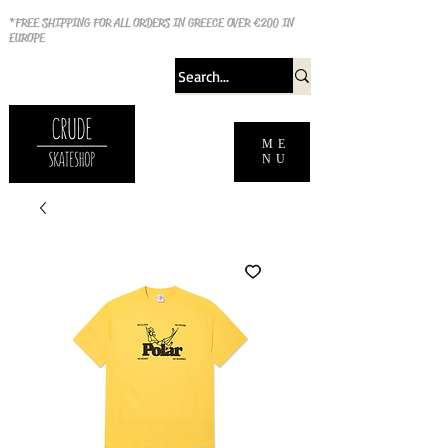
*FREE SHIPPING FOR ALL ORDERS IN GREECE OVER €200 IN
EUROPE
ME
NU