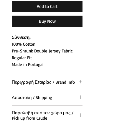
Add to Cart
Buy Now
Σύνθεση:
100% Cotton
Pre-Shrunk Double Jersey Fabric
Regular Fit
Made in Portugal
Περιγραφή Εταιρίας / Brand Info
Η Polar Skate Co. ιδρύθηκε το 2011
Αποστολή / Shipping
από τον Σουηδό θρύλο Skateboard
Pontus Alv. Ο skateboarder,
Η αποστολή των παραγγελιών και
καλλιτέχνης και εκκινητής ενός
Παραλαβή από τον χώρο μας /
σε όλη την (Ελλάδα και Κύπρο),
Pick up from Crude
παγκόσμιου "κινήματος DIY"
γίνεται με τις ταχυμεταφορές ACS
απολαμβάνει ένα είδος
All orders from all Europe are
Μπορείτε να παραλάβετε την
μεταφορικής δεύτερης εφηβείας με