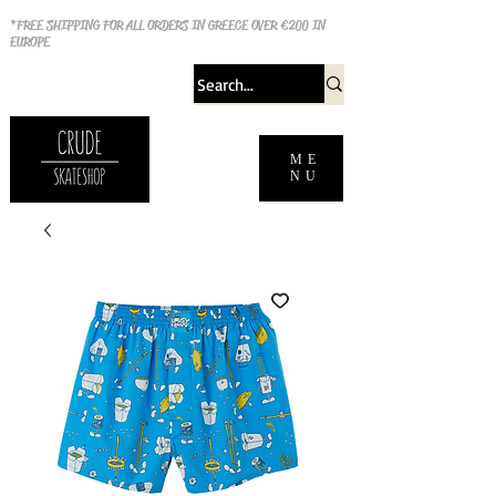
*FREE SHIPPING FOR ALL ORDERS IN GREECE OVER €200 IN
EUROPE
ME
NU