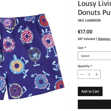
Lousy Livi
Donuts Pu
SKU: LUUWDON
Price
€17.00
VAT Included
|
Shipping
Size
*
Select
Quantity
*
Add to Cart