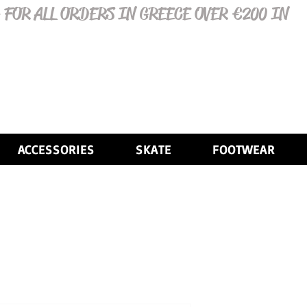
 FOR ALL ORDERS IN GREECE OVER €200 IN
ACCESSORIES
SKATE
FOOTWEAR