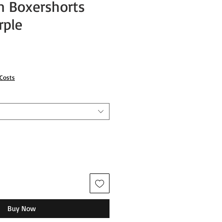
n Boxershorts
rple
 Costs
Buy Now